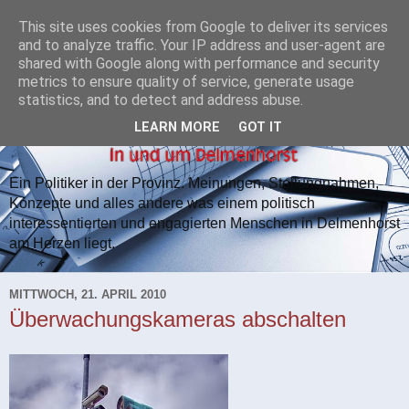
This site uses cookies from Google to deliver its services
and to analyze traffic. Your IP address and user-agent are
shared with Google along with performance and security
metrics to ensure quality of service, generate usage
statistics, and to detect and address abuse.
LEARN MORE
GOT IT
Ein Politiker in der Provinz. Meinungen, Stellungnahmen,
Konzepte und alles andere was einem politisch
interessentierten und engagierten Menschen in Delmenhorst
am Herzen liegt.
MITTWOCH, 21. APRIL 2010
Überwachungskameras abschalten