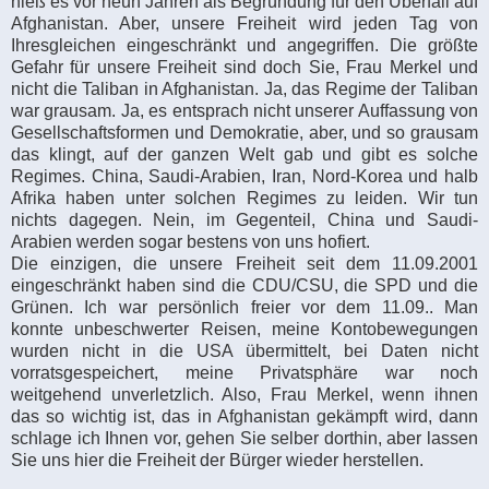
hieß es vor neun Jahren als Begründung für den Überfall auf
Afghanistan. Aber, unsere Freiheit wird jeden Tag von
Ihresgleichen eingeschränkt und angegriffen. Die größte
Gefahr für unsere Freiheit sind doch Sie, Frau Merkel und
nicht die Taliban in Afghanistan. Ja, das Regime der Taliban
war grausam. Ja, es entsprach nicht unserer Auffassung von
Gesellschaftsformen und Demokratie, aber, und so grausam
das klingt, auf der ganzen Welt gab und gibt es solche
Regimes. China, Saudi-Arabien, Iran, Nord-Korea und halb
Afrika haben unter solchen Regimes zu leiden. Wir tun
nichts dagegen. Nein, im Gegenteil, China und Saudi-
Arabien werden sogar bestens von uns hofiert.
Die einzigen, die unsere Freiheit seit dem 11.09.2001
eingeschränkt haben sind die CDU/CSU, die SPD und die
Grünen. Ich war persönlich freier vor dem 11.09.. Man
konnte unbeschwerter Reisen, meine Kontobewegungen
wurden nicht in die USA übermittelt, bei Daten nicht
vorratsgespeichert, meine Privatsphäre war noch
weitgehend unverletzlich. Also, Frau Merkel, wenn ihnen
das so wichtig ist, das in Afghanistan gekämpft wird, dann
schlage ich Ihnen vor, gehen Sie selber dorthin, aber lassen
Sie uns hier die Freiheit der Bürger wieder herstellen.