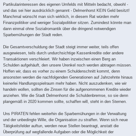
Partikularinteressen des eigenen Umfelds mit Mitteln bedacht, obwohl -
und das sei hier ausdrücklich genannt - Delmenhorst KEIN Geld besitzt!
Manchmal wünscht man sich wirklich, in diesem Rat würden mehr
Finanzpolitiker und weniger Sozialpolitiker sitzen. Zumindest könnte man
dann einmal ohne Sozialromantik über die dringend notwendigen
Sparbemühungen der Stadt reden.
Die Gesamtverschuldung der Stadt steigt immer weiter, teils offen
ausgewiesen, teils durch undurchsichtige Kassenkredite oder andere
Transaktionen verschleiert. Wir haben inzwischen einen Berg an
Schulden aufgehäuft, den unsere Urenkel noch werden abtragen müssen.
Hoffen wir, dass es vorher zu einem Schuldenschnitt kommt, denn
ansonsten werden die nachfolgenden Generationen auf Jahrzehnte hinaus
keinerlei Handlungsspielraum mehr haben. Nicht auszudenken, wie wir
handeln wollen, sollten die Zinsen für die aufgenommenen Kredite wieder
anziehen. Wie die Stadt Delmenhorst die Schuldenbremse, so sie denn
plangemäß in 2020 kommen sollte, schaffen will, steht in den Sternen.
Uns PIRATEN fehlen weiterhin die Sparbemühungen in der Verwaltung
und der unbedingte Wille, die Organisation zu straffen. Wenn sich neue
Tätigkeitsfelder auftun, werden neue Stellen beantragt, anstatt die
Überprüfung auf wegfallende Aufgaben oder die Möglichkeit der