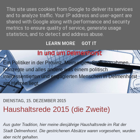
This site uses cookies from Google to deliver its services
and to analyze traffic. Your IP address and user-agent are
shared with Google along with performance and security
metrics to ensure quality of service, generate usage
statistics, and to detect and address abuse.
LEARN MORE
GOT IT
Ein Politiker in der Provinz. Meinungen, Stellungnahmen,
Konzepte und alles andere was einem politisch
interessentierten und engagierten Menschen in Delmenhorst
am Herzen liegt.
DIENSTAG, 15. DEZEMBER 2015
Haushaltsrede 2015 (die Zweite)
Aus guter Tradition, hier meine diesjährige Haushaltsrede im Rat der
Stadt Delmenhorst. Die gestrichenen Absätze waren vorgesehen, wurden
aber nicht gehalten.