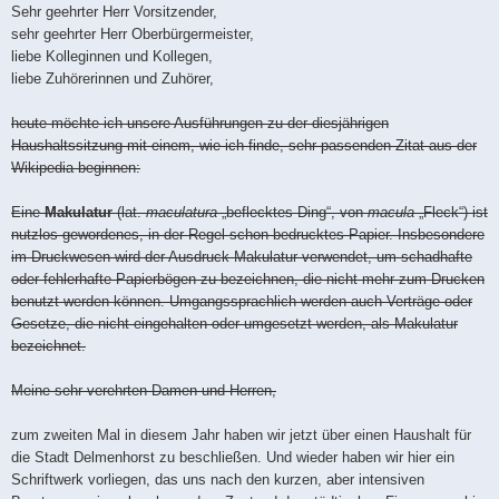
Sehr geehrter Herr Vorsitzender,
sehr geehrter Herr Oberbürgermeister,
liebe Kolleginnen und Kollegen,
liebe Zuhörerinnen und Zuhörer,
heute möchte ich unsere Ausführungen zu der diesjährigen
Haushaltssitzung mit einem, wie ich finde, sehr passenden Zitat aus der
Wikipedia beginnen:
Eine
Makulatur
(lat.
maculatura
„beflecktes Ding“, von
macula
„Fleck“) ist
nutzlos gewordenes, in der Regel schon bedrucktes Papier. Insbesondere
im Druckwesen wird der Ausdruck Makulatur verwendet, um schadhafte
oder fehlerhafte Papierbögen zu bezeichnen, die nicht mehr zum Drucken
benutzt werden können. Umgangssprachlich werden auch Verträge oder
Gesetze, die nicht eingehalten oder umgesetzt werden, als Makulatur
bezeichnet.
Meine sehr verehrten Damen und Herren,
zum zweiten Mal in diesem Jahr haben wir jetzt über einen Haushalt für
die Stadt Delmenhorst zu beschließen. Und wieder haben wir hier ein
Schriftwerk vorliegen, das uns nach den kurzen, aber intensiven