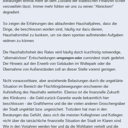
Beratungen einmal mehr an dem Zustand der städtischen Finanzen schier
verzweifeln lässt. Immer mehr fühlen wir uns zu reinen "Abnickern"
degradiert.
So zeigen die Erfahrungen des ablaufenden Haushaltjahres, dass die
Dinge, die beschlossen worden sind, häufig nur dazu dienen,
Haushaltsmittel zu bunkern, um sie dann spontan auftretenden Aufgaben
widmen zu können.
Die Haushaltshoheit des Rates wird häufig durch kurzfristig notwendige,
"alternativlose" Entscheidungen
umgangen oder
zumindest stark gedehnt.
Der Hinweis auf den Erwerb von Gebäuden im Wollepark oder die
Übernahme von Außenständen soll an dieser Stelle vorerst genügen.
Nicht voraussehbare, aber anstehende Belastungen durch die ungeklärte
Situation im Bereich der Flüchtlingsbewegungen erschweren die
Aufstellung des Haushalts weiterhin. Ebenso ist die finanzielle Zukunft
des Klinikums - die Geld-zurück-Garantie wurde bekanntlich hier
beschlossen - der Grafttherme und die der vielen anderen Groschengräber
der Stadt ungeklärt bzw. ungesichert. Trotzdem hat man in den
Beratungen das Gefühl, dass sich die meisten KollegInnen und Kollegen
nicht über die tatsächliche finanzielle Situation der Stadt im Klaren sind.
Wie in den Vorjahren werden hier und da die Wohltaten verteilt und die