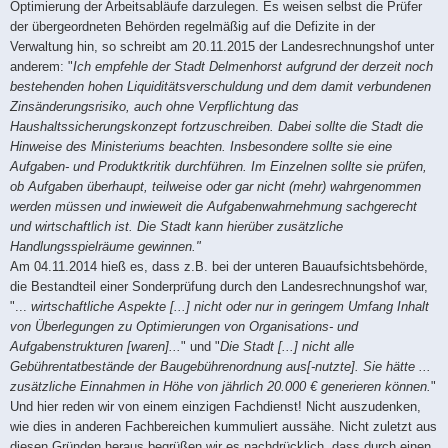
Optimierung der Arbeitsabläufe darzulegen. Es weisen selbst die Prüfer
der übergeordneten Behörden regelmäßig auf die Defizite in der
Verwaltung hin, so schreibt am 20.11.2015 der Landesrechnungshof unter
anderem: "
Ich empfehle der Stadt Delmenhorst aufgrund der derzeit noch
bestehenden hohen Liquiditätsverschuldung und dem damit verbundenen
Zinsänderungsrisiko, auch ohne Verpflichtung das
Haushaltssicherungskonzept fortzuschreiben. Dabei sollte die Stadt die
Hinweise des Ministeriums beachten. Insbesondere sollte sie eine
Aufgaben- und Produktkritik durchführen. Im Einzelnen sollte sie prüfen,
ob Aufgaben überhaupt, teilweise oder gar nicht (mehr) wahrgenommen
werden müssen und inwieweit die Aufgabenwahrnehmung sachgerecht
und wirtschaftlich ist. Die Stadt kann hierüber zusätzliche
Handlungsspielräume gewinnen."
Am 04.11.2014 hieß es, dass z.B. bei der unteren Bauaufsichtsbehörde,
die Bestandteil einer Sonderprüfung durch den Landesrechnungshof war,
"...
wirtschaftliche Aspekte [...] nicht oder nur in geringem Umfang Inhalt
von Überlegungen zu Optimierungen von Organisations- und
Aufgabenstrukturen [waren]...
" und "
Die Stadt [...] nicht alle
Gebührentatbestände der Baugebührenordnung aus[-nutzte]. Sie hätte ...
zusätzliche Einnahmen in Höhe von jährlich 20.000 € generieren können.
"
Und hier reden wir von einem einzigen Fachdienst! Nicht auszudenken,
wie dies in anderen Fachbereichen kummuliert aussähe. Nicht zuletzt aus
diesen Gründen heraus begrüßen wir es nachdrücklich, dass durch einen