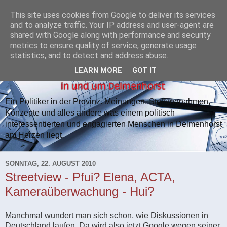
This site uses cookies from Google to deliver its services
and to analyze traffic. Your IP address and user-agent are
shared with Google along with performance and security
metrics to ensure quality of service, generate usage
statistics, and to detect and address abuse.
LEARN MORE
GOT IT
Ein Politiker in der Provinz. Meinungen, Stellungnahmen,
Konzepte und alles andere was einem politisch
interessentierten und engagierten Menschen in Delmenhorst
am Herzen liegt.
SONNTAG, 22. AUGUST 2010
Streetview - Pfui? Elena, ACTA,
Kameraüberwachung - Hui?
Manchmal wundert man sich schon, wie Diskussionen in
Deutschland laufen. Da wird also jetzt Google wegen seiner