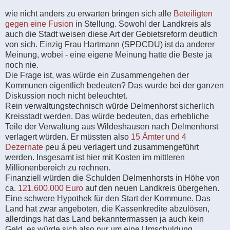
wie nicht anders zu erwarten bringen sich alle
Beteiligten
gegen eine Fusion
in Stellung. Sowohl der Landkreis als
auch die Stadt weisen diese Art der Gebietsreform deutlich
von sich. Einzig Frau Hartmann (
SPD
CDU) ist da anderer
Meinung, wobei - eine eigene Meinung hatte die Beste ja
noch nie.
Die Frage ist, was würde ein Zusammengehen der
Kommunen eigentlich bedeuten? Das wurde bei der ganzen
Diskussion noch nicht beleuchtet.
Rein verwaltungstechnisch würde Delmenhorst sicherlich
Kreisstadt werden. Das würde bedeuten, das erhebliche
Teile der Verwaltung aus Wildeshausen nach Delmenhorst
verlagert würden. Er müssten also
15 Ämter und 4
Dezernate
peu á peu verlagert und zusammengeführt
werden. Insgesamt ist hier mit Kosten im mittleren
Millionenbereich zu rechnen.
Finanziell würden die Schulden Delmenhorsts in Höhe von
ca.
121.600.000 Euro
auf den neuen Landkreis übergehen.
Eine schwere Hypothek für den Start der Kommune. Das
Land hat zwar angeboten, die Kassenkredite abzulösen,
allerdings hat das Land bekanntermassen ja auch kein
Geld, es würde sich also nur um eine Umschuldung