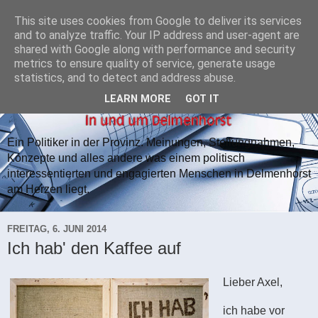
This site uses cookies from Google to deliver its services
and to analyze traffic. Your IP address and user-agent are
shared with Google along with performance and security
metrics to ensure quality of service, generate usage
statistics, and to detect and address abuse.
LEARN MORE
GOT IT
Ein Politiker in der Provinz. Meinungen, Stellungnahmen,
Konzepte und alles andere was einem politisch
interessentierten und engagierten Menschen in Delmenhorst
am Herzen liegt.
FREITAG, 6. JUNI 2014
Ich hab' den Kaffee auf
Lieber Axel,
ich habe vor