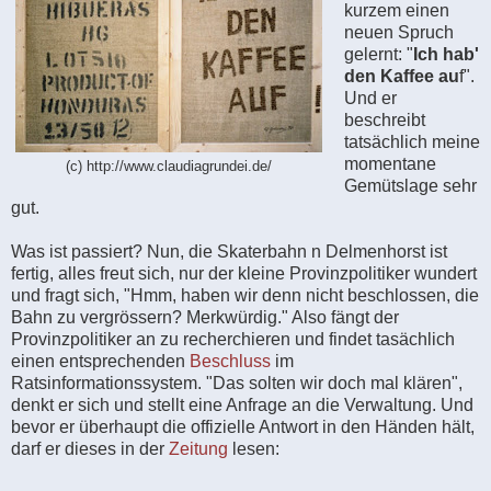
kurzem einen
neuen Spruch
gelernt: "
Ich hab'
den Kaffee au
f".
Und er
beschreibt
tatsächlich meine
momentane
(c) http://www.claudiagrundei.de/
Gemütslage sehr
gut.
Was ist passiert? Nun, die Skaterbahn n Delmenhorst ist
fertig, alles freut sich, nur der kleine Provinzpolitiker wundert
und fragt sich, "Hmm, haben wir denn nicht beschlossen, die
Bahn zu vergrössern? Merkwürdig." Also fängt der
Provinzpolitiker an zu recherchieren und findet tasächlich
einen entsprechenden
Beschluss
im
Ratsinformationssystem. "Das solten wir doch mal klären",
denkt er sich und stellt eine Anfrage an die Verwaltung. Und
bevor er überhaupt die offizielle Antwort in den Händen hält,
darf er dieses in der
Zeitung
lesen: