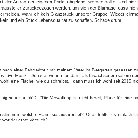
 der Antrag der eigenen Partei abgelehnt werden sollte. Und hier 
agssteller zurückgezogen werden, um sich der Blamage, dass nich
u vermeiden. Wahrlich kein Glanzstück unserer Gruppe. Wieder einm
ckeln und ein Stück Lebensqualität zu schaffen. Schade drum.
rt nach einer Fahrradtour mit meinem Vater im Biergarten gesessen z
Live-Musik... Schade, wenn man dann als Erwachsener (selten) dor
wohl eine Fläche, wie du schreibst... dann muss ich wohl seit 2015 ni
ig sauer aufstößt: "Die Verwaltung ist nicht bereit, Pläne für eine n
stimmen, welche Pläne sie ausarbeitet? Oder fehlte es einfach b
e war der erste Versuch?