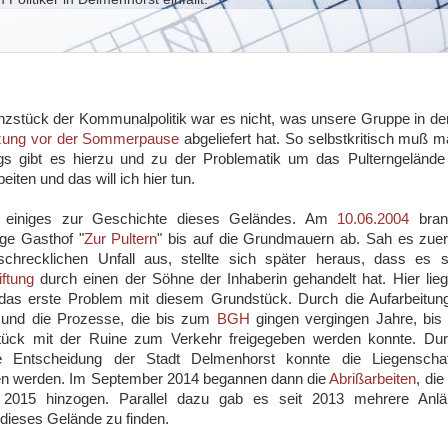
nzstück der Kommunalpolitik war es nicht, was unsere Gruppe in der
tzung vor der Sommerpause
abgeliefert hat. So selbstkritisch muß m
ngs gibt es hierzu und zu der Problematik um das Pulterngelände
eiten und das will ich hier tun.
 einiges zur Geschichte dieses Geländes. Am
10.06.2004
bran
ge Gasthof "
Zur Pultern
" bis auf die Grundmauern ab. Sah es zue
chrecklichen Unfall aus, stellte sich später heraus, dass es 
iftung
durch einen der Söhne der Inhaberin gehandelt hat. Hier lie
das erste Problem mit diesem Grundstück. Durch die Aufarbeitung
t und die Prozesse, die bis zum
BGH
gingen vergingen Jahre, bis
tück mit der Ruine zum Verkehr freigegeben werden konnte. Dur
le Entscheidung der Stadt Delmenhorst konnte die Liegenscha
n werden. Im September 2014 begannen dann die
Abrißarbeiten
, die
 2015 hinzogen. Parallel dazu gab es seit 2013 mehrere Anlä
r dieses Gelände zu finden.