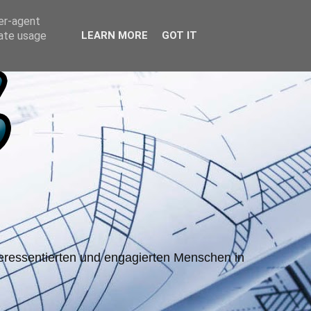
ser-agent
rate usage
LEARN MORE
GOT IT
teressentierten und engagierten Menschen in