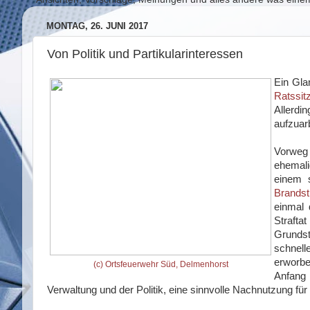
MONTAG, 26. JUNI 2017
Von Politik und Partikularinteressen
Ein Gla
Ratssi
Allerdi
aufzuarb
Vorweg
ehemali
einem s
Brandst
einmal 
Strafta
Grunds
schnel
erworbe
(c) Ortsfeuerwehr Süd, Delmenhorst
Anfang
Verwaltung und der Politik, eine sinnvolle Nachnutzung fü