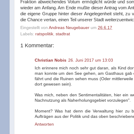
Fraktion abweichendes Votum ermöglicht würde und somit
wieder am Anfang. Am Ende mußte dieser Antrag vom Antr
die eigene Gruppe hinter dieser Angelegenheit steht, z
die Chance vertan, einen Teil unserer Stadt weiterzuentwi
Eingestellt von
Andreas Neugebauer
um
26.6.17
Labels:
ratspolitik
,
stadtrat
1 Kommentar:
Christian Nobis
26. Juni 2017 um 13:03
Ich erinnere mich noch sehr gut daran, als Kind do
man konnte um den See gehen, am Gasthaus gab es 
fährt und die Ruinen sehen muss (Oder mittlerweile 
dort gewesen sein).
Was mich, neben den Sentimentalitäten, hier ein wen
Nachnutzung als Naherholungsgebiet vorzulegen".
Moment? Was hat denn die Verwaltung hier zu be
Aufträgen aus der Politik und das oben beschrieben
Antworten