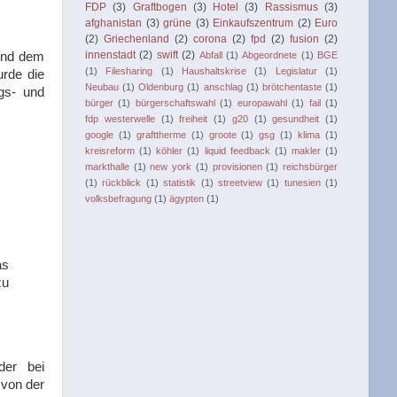
FDP
(3)
Graftbogen
(3)
Hotel
(3)
Rassismus
(3)
afghanistan
(3)
grüne
(3)
Einkaufszentrum
(2)
Euro
(2)
Griechenland
(2)
corona
(2)
fpd
(2)
fusion
(2)
innenstadt
(2)
swift
(2)
und dem
Abfall
(1)
Abgeordnete
(1)
BGE
(1)
Filesharing
(1)
Haushaltskrise
(1)
Legislatur
(1)
urde die
Neubau
(1)
Oldenburg
(1)
anschlag
(1)
brötchentaste
(1)
gs- und
bürger
(1)
bürgerschaftswahl
(1)
europawahl
(1)
fail
(1)
fdp westerwelle
(1)
freiheit
(1)
g20
(1)
gesundheit
(1)
google
(1)
grafttherme
(1)
groote
(1)
gsg
(1)
klima
(1)
kreisreform
(1)
köhler
(1)
liquid feedback
(1)
makler
(1)
markthalle
(1)
new york
(1)
provisionen
(1)
reichsbürger
(1)
rückblick
(1)
statistik
(1)
streetview
(1)
tunesien
(1)
volksbefragung
(1)
ägypten
(1)
as
zu
der bei
 von der