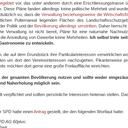
egebiet
vor, das unter anderem durch eine Erschliessungstrasse 
. Diese Pläne fanden allerdings keine politische Mehrheit und wurd
ndsätzlich so, dass die
Verwaltung beziehungsweise die Wirtschaftsf
tlichen Pulternareal liegenden Flächen des Landschaftsschutzge
der Politik und der
Bevölkerung allerdings umstritten
. Daher herrscht 
Die Verwaltung ist nicht bereit, Pläne für eine naturnahe Nachnut
für die Ansiedlung von Gewerbe keine Mehrheiten.
Ich selbst trete sei
 Gastronomie zu entwickeln.
, die auf dem Grundstück ihre Partikularinteressen verwirklichen wo
ten um dort den Vereinsinteressen nachzugehen. Pikanterweise pr
its möchten dort gerne eine große Freilauffläche einrichten.
s der gesamten Bevölkerung nutzen und sollte weder eingezäu
 und Naherholung möglich sein.
verpflichtet und sollten persönliche Interessen hintenan stellen. Das
er SPD hatte einen
Antrag
gestellt, der den folgenden Wortlaut hatte:
PD AG 60plus:
Park.