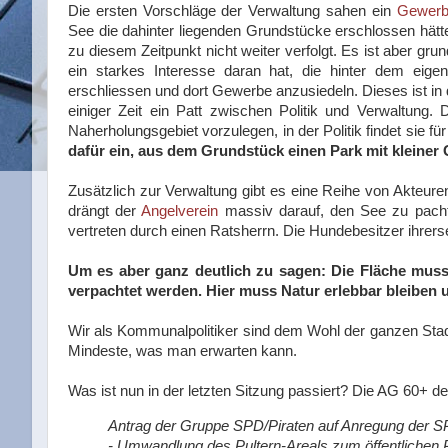
Die ersten Vorschläge der Verwaltung sahen ein
Gewerb
See die dahinter liegenden Grundstücke erschlossen hätte
zu diesem Zeitpunkt nicht weiter verfolgt. Es ist aber gru
ein starkes Interesse daran hat, die hinter dem eigen
erschliessen und dort Gewerbe anzusiedeln. Dieses ist in 
einiger Zeit ein Patt zwischen Politik und Verwaltung. 
Naherholungsgebiet vorzulegen, in der Politik findet sie 
dafür ein, aus dem Grundstück einen Park mit kleiner
Zusätzlich zur Verwaltung gibt es eine Reihe von Akteuren
drängt der
Angelverein
massiv darauf, den See zu pach
vertreten durch einen Ratsherrn. Die Hundebesitzer ihrerse
Um es aber ganz deutlich zu sagen: Die Fläche mus
verpachtet werden. Hier muss Natur erlebbar bleiben
Wir als Kommunalpolitiker sind dem Wohl der ganzen Stadt 
Mindeste, was man erwarten kann.
Was ist nun in der letzten Sitzung passiert? Die AG 60+ d
Antrag der Gruppe SPD/Piraten auf Anregung der S
- Umwandlung des Pultern-Areals zum öffentlichen 