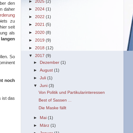
►
2025
(2)
über den
en daher
►
2024
(1)
örderung
►
2022
(1)
biets zu
►
2021
(5)
hier seit
►
2020
(8)
zung als
t langen
►
2019
(9)
►
2018
(12)
▼
2017
(9)
llen. So
►
Dezember
(1)
ominent
►
August
(1)
►
Juli
(1)
nt noch
▼
Juni
(3)
Von Politik und Partikularinteressen
 ist das
Best of Sassen ...
Die Maske fällt
►
Mai
(1)
►
März
(1)