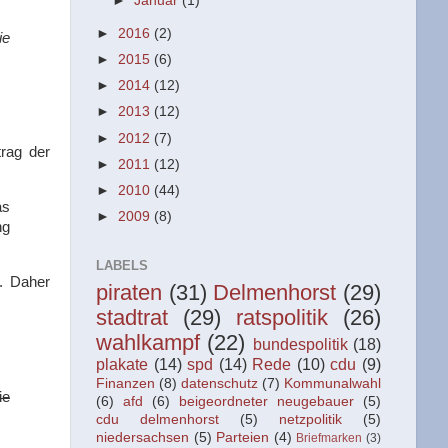
►
Januar
(1)
►
2016
(2)
ie
►
2015
(6)
►
2014
(12)
►
2013
(12)
►
2012
(7)
rag der
►
2011
(12)
►
2010
(44)
as
►
2009
(8)
ng
LABELS
e. Daher
piraten
(31)
Delmenhorst
(29)
stadtrat
(29)
ratspolitik
(26)
wahlkampf
(22)
bundespolitik
(18)
plakate
(14)
spd
(14)
Rede
(10)
cdu
(9)
Finanzen
(8)
datenschutz
(7)
Kommunalwahl
ie
(6)
afd
(6)
beigeordneter neugebauer
(5)
cdu delmenhorst
(5)
netzpolitik
(5)
niedersachsen
(5)
Parteien
(4)
Briefmarken
(3)