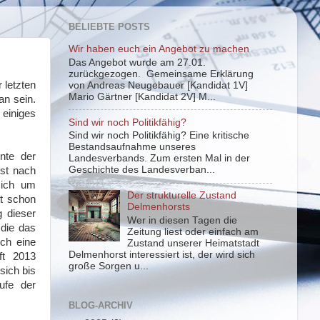
BELIEBTE POSTS
Wir haben euch ein Angebot zu machen
Das Angebot wurde am 27.01.
zurückgezogen. Gemeinsame Erklärung
 letzten
von Andreas Neugebauer [Kandidat 1V]
Mario Gärtner [Kandidat 2V] M...
an sein.
 einiges
Sind wir noch Politikfähig?
Sind wir noch Politikfähig? Eine kritische
Bestandsaufnahme unseres
nte der
Landesverbands. Zum ersten Mal in der
Geschichte des Landesverban...
rst nach
sich um
Der strukturelle Zustand
gt schon
Delmenhorsts
 dieser
Wer in diesen Tagen die
 die das
Zeitung liest oder einfach am
ch eine
Zustand unserer Heimatstadt
Delmenhorst interessiert ist, der wird sich
ft 2013
große Sorgen u...
 sich bis
ufe der
BLOG-ARCHIV