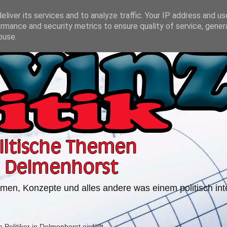
liver its services and to analyze traffic. Your IP address and u
rmance and security metrics to ensure quality of service, gene
buse.
ahmen, Konzepte und alles andere was einem politisch in
olitiker in Delmenhorst einfällt.