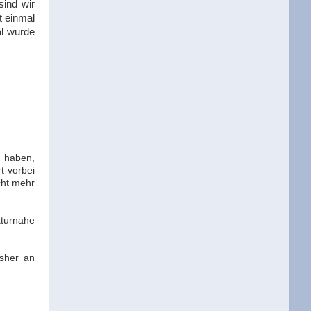
sind wir
t einmal
al wurde
u haben,
t vorbei
cht mehr
aturnahe
isher an