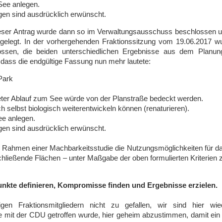
ee anlegen.
ngen sind ausdrücklich erwünscht.
eser Antrag wurde dann so im Verwaltungsausschuss beschlossen 
gelegt. In der vorhergehenden Fraktionssitzung vom 19.06.2017 w
ssen, die beiden unterschiedlichen Ergebnisse aus dem Planun
dass die endgültige Fassung nun mehr lautete:
Park
teter Ablauf zum See würde von der Planstraße bedeckt werden.
 selbst biologisch weiterentwickeln können (renaturieren).
e anlegen.
ngen sind ausdrücklich erwünscht.
 im Rahmen einer Machbarkeitsstudie die Nutzungsmöglichkeiten für d
hließende Flächen – unter Maßgabe der oben formulierten Kriterien 
punkte definieren, Kompromisse finden und Ergebnisse erzielen.
en Fraktionsmitgliedern nicht zu gefallen, wir sind hier wie
e mit der CDU getroffen wurde, hier geheim abzustimmen, damit ein