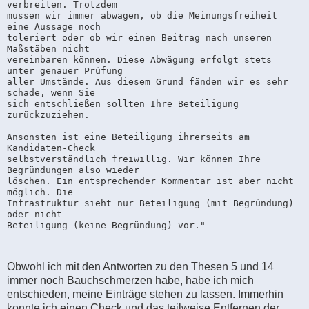
verbreiten. Trotzdem

müssen wir immer abwägen, ob die Meinungsfreiheit 
eine Aussage noch

toleriert oder ob wir einen Beitrag nach unseren 
Maßstäben nicht

vereinbaren können. Diese Abwägung erfolgt stets 
unter genauer Prüfung

aller Umstände. Aus diesem Grund fänden wir es sehr 
schade, wenn Sie

sich entschließen sollten Ihre Beteiligung 
zurückzuziehen.

Ansonsten ist eine Beteiligung ihrerseits am 
Kandidaten-Check

selbstverständlich freiwillig. Wir können Ihre 
Begründungen also wieder

löschen. Ein entsprechender Kommentar ist aber nicht 
möglich. Die

Infrastruktur sieht nur Beteiligung (mit Begründung) 
oder nicht

Beteiligung (keine Begründung) vor."
Obwohl ich mit den Antworten zu den Thesen 5 und 14
immer noch Bauchschmerzen habe, habe ich mich
entschieden, meine Einträge stehen zu lassen. Immerhin
konnte ich einen Check und das teilweise Entfernen der