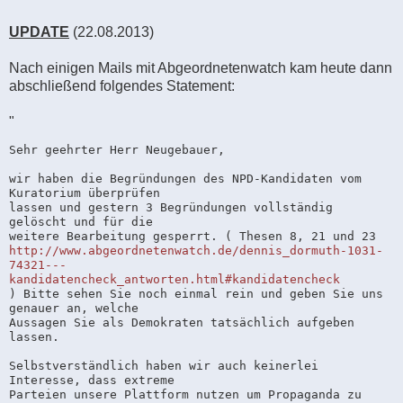
UPDATE
(22.08.2013)
Nach einigen Mails mit Abgeordnetenwatch kam heute dann
abschließend folgendes Statement:
"
Sehr geehrter Herr Neugebauer,

wir haben die Begründungen des NPD-Kandidaten vom 
Kuratorium überprüfen

lassen und gestern 3 Begründungen vollständig 
gelöscht und für die

http://www.abgeordnetenwatch.de/dennis_dormuth-1031-
74321---
kandidatencheck_antworten.html#kandidatencheck
) Bitte sehen Sie noch einmal rein und geben Sie uns 
genauer an, welche

Aussagen Sie als Demokraten tatsächlich aufgeben 
lassen.

Selbstverständlich haben wir auch keinerlei 
Interesse, dass extreme

Parteien unsere Plattform nutzen um Propaganda zu 