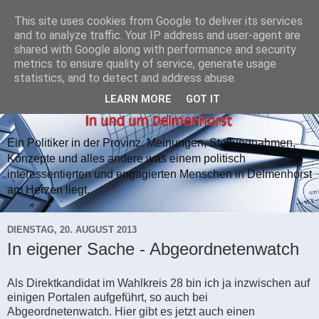
This site uses cookies from Google to deliver its services
and to analyze traffic. Your IP address and user-agent are
shared with Google along with performance and security
metrics to ensure quality of service, generate usage
statistics, and to detect and address abuse.
LEARN MORE
GOT IT
Ein Politiker in der Provinz. Meinungen, Stellungnahmen,
Konzepte und alles andere was einem politisch
interessentierten und engagierten Menschen in Delmenhorst
am Herzen liegt.
DIENSTAG, 20. AUGUST 2013
In eigener Sache - Abgeordnetenwatch
Als Direktkandidat im Wahlkreis 28 bin ich ja inzwischen auf
einigen Portalen aufgeführt, so auch bei
Abgeordnetenwatch. Hier gibt es jetzt auch einen